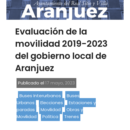
Evaluación de la
movilidad 2019-2023
del gobierno local de
Aranjuez
Publicado el
17 mayo, 2023
Buses Interurbanos
Buses
Urbanos
Elecciones
Estaciones y
paradas
Movilidad
Obras y
Movilidad
Política
Trenes