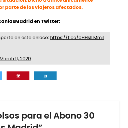
la situación. Dicho trámite únicamente
r parte de los viajeros afectados.
aniasMadrid en Twitter:
mporte en este enlace:
https://t.co/0HHsILMmil
March 11, 2020
sos para el Abono 30
as Madrid
”