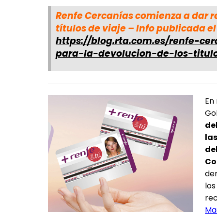
Renfe Cercanías comienza a dar r
títulos de viaje – Info publicada e
https://blog.rta.com.es/renfe-c
para-la-devolucion-de-los-titul
En 
Go
de
la
de
Co
dem
los
rec
Mad