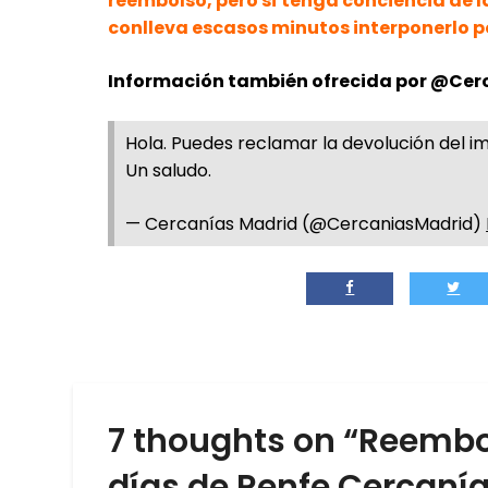
reembolso, pero sí tenga conciencia de 
conlleva escasos minutos interponerlo po
Información también ofrecida por @Cerc
Hola. Puedes reclamar la devolución del i
Un saludo.
— Cercanías Madrid (@CercaniasMadrid)
7 thoughts on “
Reembol
días de Renfe Cercaní