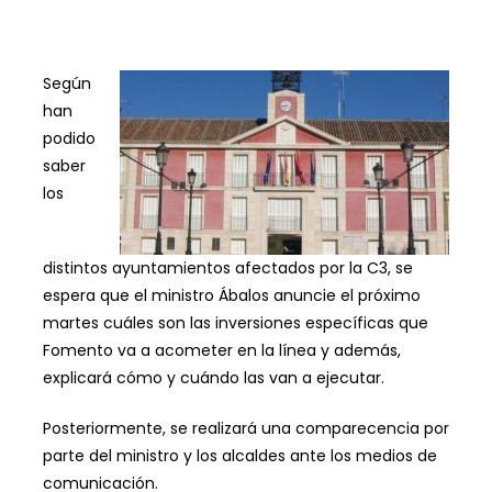
Según
han
podido
saber
los
distintos ayuntamientos afectados por la C3, se
espera que el ministro Ábalos anuncie el próximo
martes cuáles son las inversiones específicas que
Fomento va a acometer en la línea y además,
explicará cómo y cuándo las van a ejecutar.
Posteriormente, se realizará una comparecencia por
parte del ministro y los alcaldes ante los medios de
comunicación.