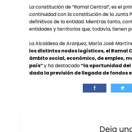
La constitución de “Ramal Central”, es el pr
continuidad con la constitución de la Junta P
definitivos de la entidad. Mientras tanto, co
entidades y territorios que, todavía, tienen 
La Alcaldesa de Aranjuez, María José Martín
los distintos nodos log
í
sticos, el Ramal 
á
mbito social, econ
ómico, de empleo, m
pa
í
s”
y ha destacado
“la oportunidad del
dada la previsión de llegada de fondos e
Deja un