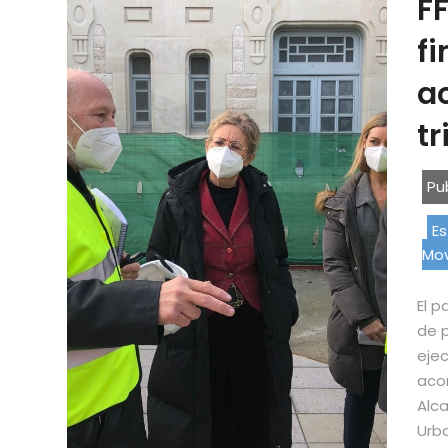
F
fi
ac
tr
Pu
Es
Mov
El p
de p
ejec
acom
Alca
Urba