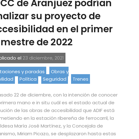
FCC de Aranjuez podrían
nalizar su proyecto de
cesibilidad en el primer
imestre de 2022
blicado el
23 diciembre, 2021
taciones y paradas
Obras y
ilidad
Política
Seguridad
Trenes
asado 22 de diciembre, con la intención de conocer
rimera mano e in situ cuál es el estado actual de
ución de las obras de accesibilidad que ADIF está
etiendo en la estación ribereña de ferrocarril, la
ldesa María José Martínez, y la Concejala de
nismo, Miriam Picazo, se desplazaron hasta estas