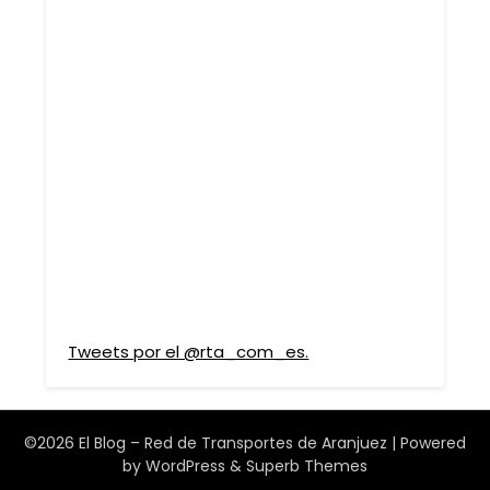
Tweets por el @rta_com_es.
©2026 El Blog – Red de Transportes de Aranjuez
| Powered
by
WordPress
&
Superb Themes