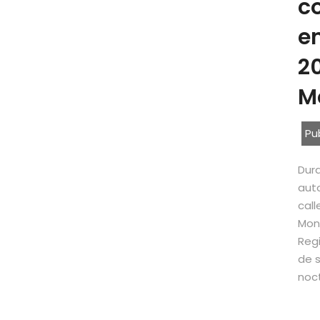
c
en
20
M
Pu
Dura
aut
call
Mont
Reg
de 
noct