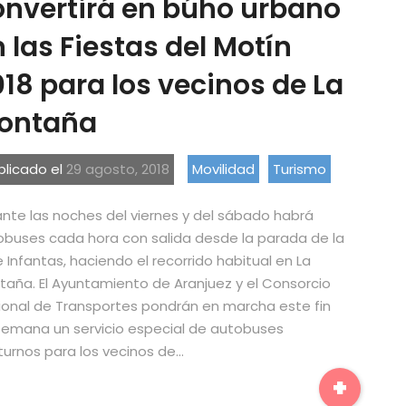
onvertirá en búho urbano
 las Fiestas del Motín
18 para los vecinos de La
ontaña
blicado el
29 agosto, 2018
Movilidad
Turismo
nte las noches del viernes y del sábado habrá
obuses cada hora con salida desde la parada de la
e Infantas, haciendo el recorrido habitual en La
aña. El Ayuntamiento de Aranjuez y el Consorcio
ional de Transportes pondrán en marcha este fin
semana un servicio especial de autobuses
urnos para los vecinos de…
+